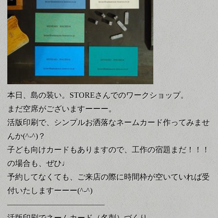
本日、島の装い。STOREさんでのワークショップ。
まだ空席がございますーーー。
活版印刷で、シンプルお洒落なネームカード作ってみませ
んか(^-^)？
子ども向けカードもありますので、工作の宿題まだ！！！
の場合も、ぜひ♩
予約してなくても、ご来店の際に時間枠が空いていれば受
付いたしますーーー(^-^)
————————————–
活版印刷でネームカード（名刺）づくり