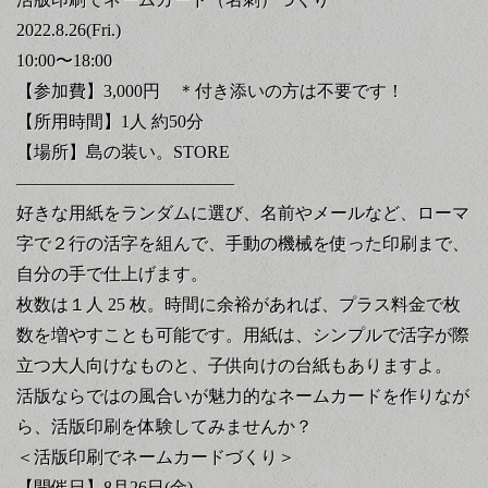
2022.8.26(Fri.)
10:00〜18:00
【参加費】3,000円 ＊付き添いの方は不要です！
【所用時間】1人 約50分
【場所】島の装い。STORE
————————————–
好きな用紙をランダムに選び、名前やメールなど、ローマ
字で２行の活字を組んで、手動の機械を使った印刷まで、
自分の手で仕上げます。
枚数は１人 25 枚。時間に余裕があれば、プラス料金で枚
数を増やすことも可能です。用紙は、シンプルで活字が際
立つ大人向けなものと、子供向けの台紙もありますよ。
活版ならではの風合いが魅力的なネームカードを作りなが
ら、活版印刷を体験してみませんか？
＜活版印刷でネームカードづくり＞
【開催日】8月26日(金)