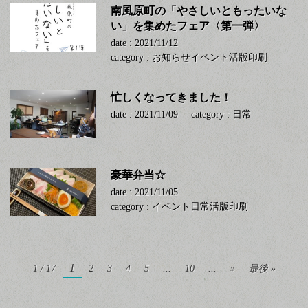
南風原町の「やさしいともったいな
い」を集めたフェア〈第一弾〉
date : 2021/11/12
category :
お知らせ
イベント
活版印刷
忙しくなってきました！
date : 2021/11/09
category :
日常
豪華弁当☆
date : 2021/11/05
category :
イベント
日常
活版印刷
1
1 / 17
2
3
4
5
...
10
...
»
最後 »