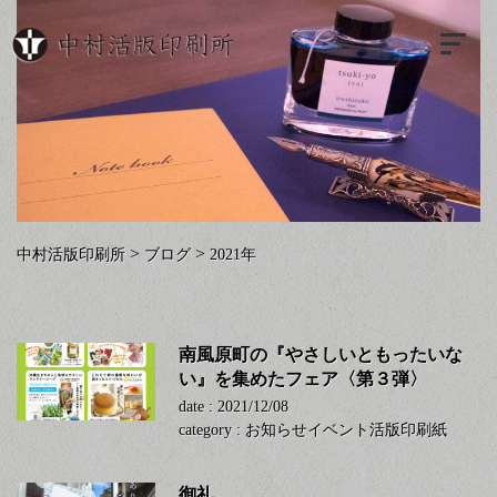
>
>
中村活版印刷所
ブログ
2021年
南風原町の『やさしいともったいな
い』を集めたフェア〈第３弾〉
date : 2021/12/08
category :
お知らせ
イベント
活版印刷
紙
御礼