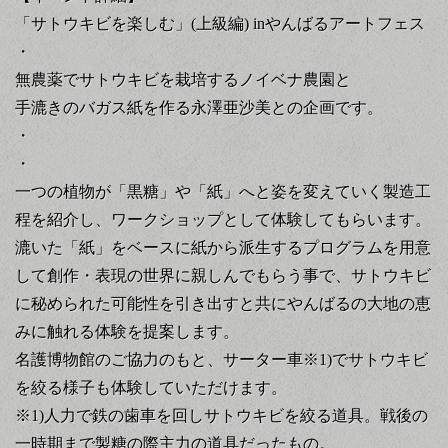
「サトウキビを楽しむ」(上級編) inやんばるアートフェス
・
無農薬でサトウキビを栽培するノイベナ農園と
手漉きのバガス紙を作る永澤亜沙美との企画です。
・
・
一つの植物が「黒糖」や「紙」へと姿を変えていく製造工
程を紹介し、ワークショップとして体験してもらいます。
漉いた「紙」をベースに紙から派生するプログラムを用意
して創作・表現の世界に親しんでもらう事で、サトウキビ
に秘められた可能性を引き出すと共にやんばるの大地の恵
みに触れる体験を提案します。
名護博物館のご協力のもと、サーター車※1)でサトウキビ
を絞る様子も体験していただけます。
※1)人力で鉄の歯車を回しサトウキビを絞る道具。戦後の
一時期まで製糖の際主力の道具だったもの。