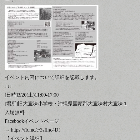
ー！
イベント内容について詳細を記載します。
↓↓↓
[日時]3/20(土)11:00-17:00
[場所]旧大宜味小学校・沖縄県国頭郡大宜味村大宜味１
入場無料
Facebookイベントページ
→
https://fb.me/e/3sIInc4Df
【イベント詳細】