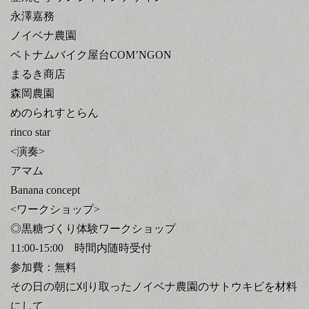
永澤嘉務
ノイベナ農園
ベトナムバイク屋台COM’NGON
まるき商店
森岡農園
めのられすとらん
rinco star
<演奏>
アマム
Banana concept
<ワークショップ>
◎黒糖づくり体験ワークショップ
11:00-15:00 時間内随時受付
参加費：無料
その日の朝に刈り取ったノイベナ農園のサトウキビを材料
にして、