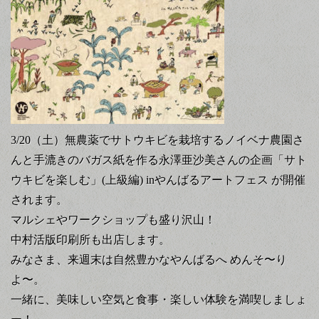
3/20（土）無農薬でサトウキビを栽培するノイベナ農園さ
んと手漉きのバガス紙を作る永澤亜沙美さんの企画「サト
ウキビを楽しむ」(上級編) inやんばるアートフェス が開催
されます。
マルシェやワークショップも盛り沢山！
中村活版印刷所も出店します。
みなさま、来週末は自然豊かなやんばるへ めんそ〜り
よ〜。
一緒に、美味しい空気と食事・楽しい体験を満喫しましょ