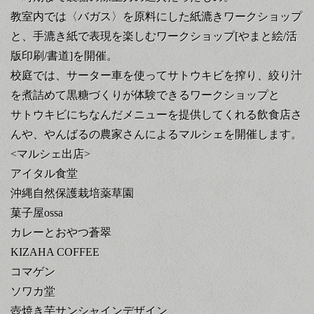
教室内では〈バガス〉を原料にした紙漉きワークショップ
と、手漉き紙で表現を楽しむワークショップ[やまと絵/活
版印刷/書道]を開催。
校庭では、サーター車を使ってサトウキビを搾り、絞り汁
を煮詰めて黒糖づくりが体験できるワークショップと
サトウキビにちなんだメニューを提供してくれる飲食店さ
んや、やんばるの農家さんによるマルシェを開催します。
<マルシェ出店>
アイタル食堂
沖縄自然保護栽培薬草園
菓子屋ossa
カレーとおやつ蒼翠
KIZAHA COFFEE
コマゲン
ソワカ堂
壺焼き芋サンシャインデザイン