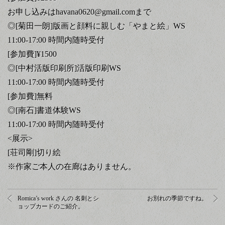
お申し込みはhavana0620@gmail.comまで
◎[菊田一朗]版画と顔料に親しむ「やまと絵」WS
11:00-17:00 時間内随時受付
[参加費]¥1500
◎[中村活版印刷所]活版印刷WS
11:00-17:00 時間内随時受付
[参加費]無料
◎[南石]書道体験WS
11:00-17:00 時間内随時受付
<展示>
[荘司剛]切り絵
※
作家ご本人の在廊はありません。
Romica’s work さんの 名刺とシ
お別れの季節ですね。
ョップカードのご紹介。