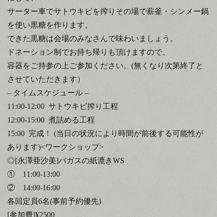
サーター車でサトウキビを搾りその場で薪釜・シンメー鍋
を使い黒糖を作ります。
できた黒糖は会場のみなさんで味わいましょう。
ドネーション制でお持ち帰りも頂けますので、
容器をご持参の上ご参加ください。(無くなり次第終了と
させていただきます）
– タイムスケジュール –
11:00-12:00 サトウキビ搾り工程
12:00-15:00 煮詰める工程
15:00 完成！ (当日の状況により時間が前後する可能性が
あります)<ワークショップ>
◎[永澤亜沙美]バガスの紙漉きWS
① 11:00-13:00
② 14:00-16:00
各回定員6名(事前予約優先)
[参加費]¥2500