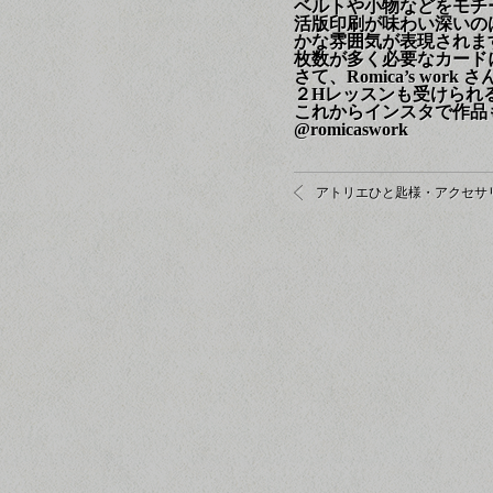
ベルトや小物などをモチ
活版印刷が味わい深いの
かな雰囲気が表現されま
枚数が多く必要なカード
さて、Romica’s wo
２Hレッスンも受けられ
これからインスタで作品
@romicaswork
アトリエひと匙様・アクセサ