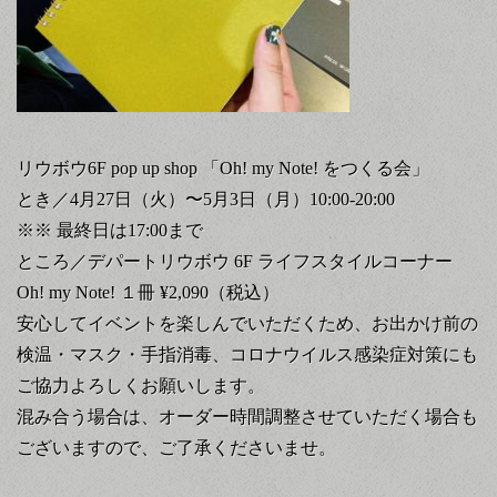
リウボウ
6F pop up shop
「
Oh! my Note!
をつくる会」
とき／
4
月
27
日（火）〜
5
月
3
日（月）
10:00-20:00
※※
最終日は
17:00
まで
ところ／デパートリウボウ
6F
ライフスタイルコーナー
Oh! my Note!
１冊
¥2,090
（税込）
安心してイベントを楽しんでいただくため、お出かけ前の
検温・マスク・手指消毒、コロナウイルス感染症対策にも
ご協力よろしくお願いします。
混み合う場合は、オーダー時間調整させていただく場合も
ございますので、ご了承くださいませ。