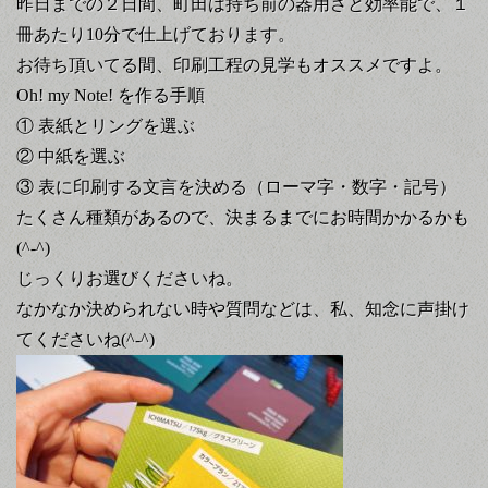
昨日までの２日間、町田は持ち前の器用さと効率能で、１
冊あたり
10
分で仕上げております。
お待ち頂いてる間、印刷工程の見学もオススメですよ。
Oh! my Note!
を作る手順
①
表紙とリングを選ぶ
②
中紙を選ぶ
③
表に印刷する文言を決める（ローマ字・数字・記号）
たくさん種類があるので、決まるまでにお時間かかるかも
(^-^)
じっくりお選びくださいね。
なかなか決められない時や質問などは、私、知念に声掛け
てくださいね
(^-^)