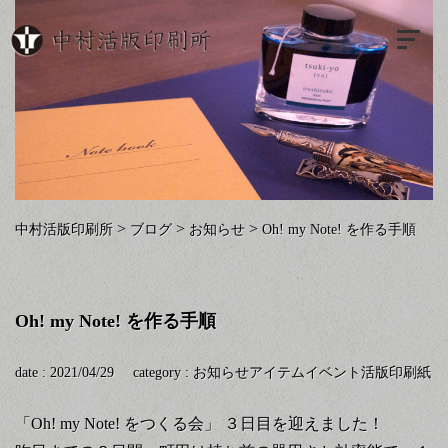
>
>
>
中村活版印刷所
ブログ
お知らせ
Oh! my Note! を作る手順
Oh! my Note! を作る手順
date : 2021/04/29
category :
お知らせ
アイテム
イベント
活版印刷
紙
「
Oh! my Note!
をつくる会」
３日目を迎えました！