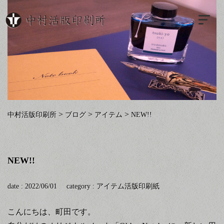
>
>
>
中村活版印刷所
ブログ
アイテム
NEW!!
NEW!!
date : 2022/06/01
category :
アイテム
活版印刷
紙
こんにちは、町田です。