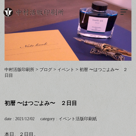
>
>
>
中村活版印刷所
ブログ
イベント
初暦 〜はつごよみ〜 ２
日目
初暦 〜はつごよみ〜 ２日目
date : 2021/12/02
category :
イベント
活版印刷
紙
本日、２日目。