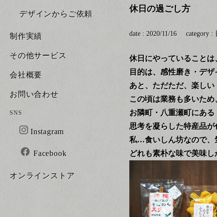
休日の過ごし方
デザインからご依頼
date : 2020/11/16
category :
制作実績
その他サービス
休日にやっていることは
目的は、感性磨き・デザ
会社概要
あと、ただただ、楽しい
お問い合わせ
この頃は業務も多いため
お隣町・八重瀬町にある
SNS
思考を凝らした特産品が
Instagram
私
…
食いしん坊なので、
Facebook
どれも素朴な味で美味し
オンラインストア