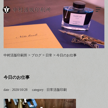
>
>
>
中村活版印刷所
ブログ
日常
今日のお仕事
今日のお仕事
date : 2020/10/28
category :
日常
活版印刷