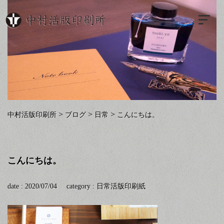
>
>
>
中村活版印刷所
ブログ
日常
こんにちは。
こんにちは。
date : 2020/07/04
category :
日常
活版印刷
紙