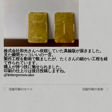
株式会社和光さんへ依頼していた真鍮版が届きました。
見た瞬間カッコいいの一言。
製作工程を動画で観ましたが、たくさんの細かい工程を経
て作られています。
職人が持つ技に魅せられました。
印刷の仕上りは後日投稿しますね。
@letterpresswako
活版印刷のカード
活版印刷の名刺