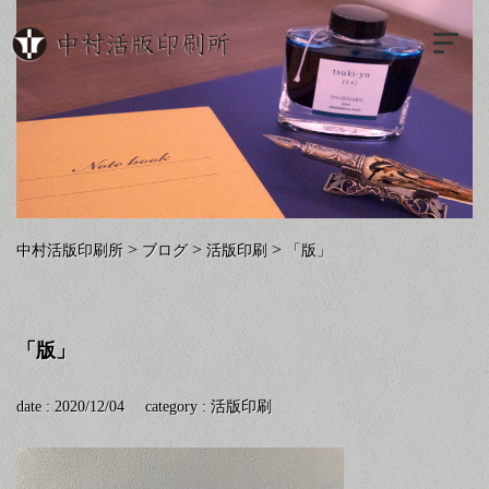
>
>
>
中村活版印刷所
ブログ
活版印刷
「版」
「版」
date : 2020/12/04
category :
活版印刷