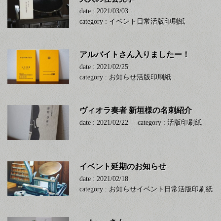
date : 2021/03/03
category :
イベント
日常
活版印刷
紙
アルバイトさん入りましたー！
date : 2021/02/25
category :
お知らせ
活版印刷
紙
ヴィオラ奏者 新垣様の名刺紹介
date : 2021/02/22
category :
活版印刷
紙
イベント延期のお知らせ
date : 2021/02/18
category :
お知らせ
イベント
日常
活版印刷
紙