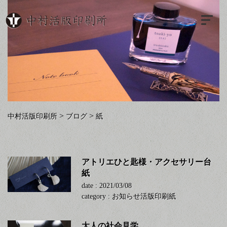
>
>
中村活版印刷所
ブログ
紙
アトリエひと匙様・アクセサリー台
紙
date : 2021/03/08
category :
お知らせ
活版印刷
紙
大人の社会見学