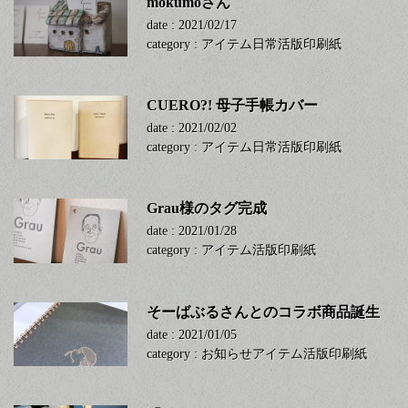
mokumoさん
date : 2021/02/17
category :
アイテム
日常
活版印刷
紙
CUERO?! 母子手帳カバー
date : 2021/02/02
category :
アイテム
日常
活版印刷
紙
Grau様のタグ完成
date : 2021/01/28
category :
アイテム
活版印刷
紙
そーばぶるさんとのコラボ商品誕生
date : 2021/01/05
category :
お知らせ
アイテム
活版印刷
紙