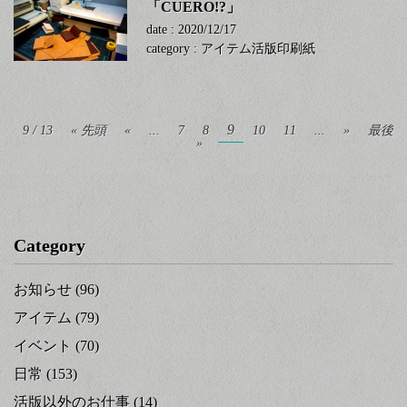
「CUERO!?」
date : 2020/12/17
category :
アイテム
活版印刷
紙
9
9 / 13
« 先頭
«
...
7
8
10
11
...
»
最後
»
Category
お知らせ
(96)
アイテム
(79)
イベント
(70)
日常
(153)
活版以外のお仕事
(14)