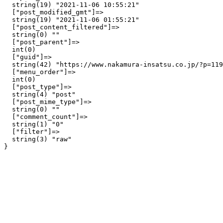
  string(19) "2021-11-06 10:55:21"

  ["post_modified_gmt"]=>

  string(19) "2021-11-06 01:55:21"

  ["post_content_filtered"]=>

  string(0) ""

  ["post_parent"]=>

  int(0)

  ["guid"]=>

  string(42) "https://www.nakamura-insatsu.co.jp/?p=119
  ["menu_order"]=>

  int(0)

  ["post_type"]=>

  string(4) "post"

  ["post_mime_type"]=>

  string(0) ""

  ["comment_count"]=>

  string(1) "0"

  ["filter"]=>

  string(3) "raw"
