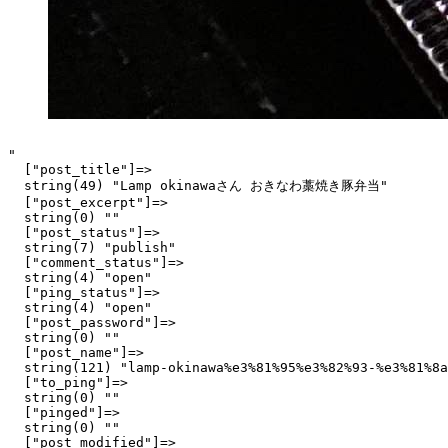
"

  ["post_title"]=>

  string(49) "Lamp okinawaさん おきなわ藁焼き豚弁当"

  ["post_excerpt"]=>

  string(0) ""

  ["post_status"]=>

  string(7) "publish"

  ["comment_status"]=>

  string(4) "open"

  ["ping_status"]=>

  string(4) "open"

  ["post_password"]=>

  string(0) ""

  ["post_name"]=>

  string(121) "lamp-okinawa%e3%81%95%e3%82%93-%e3%81%8a
  ["to_ping"]=>

  string(0) ""

  ["pinged"]=>

  string(0) ""

  ["post_modified"]=>
